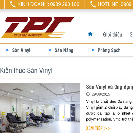
KINH DOANH: 0989 293 106
HOTLINE: 0989 
Giới thiệu
S
Sàn Vinyl
Sàn Nâng
Phòng Sạch
Kiến thức Sàn Vinyl
Sàn Vinyl và ứng dụn
29/08/2015
Vinyl là chất dẻo đa năng
Vinyl gồm 2 khối xây dựng 
được cải tạo lại ở nhiệt
polymerization, vmc trở t
và đa năng nhất.
XEM TIẾP >>