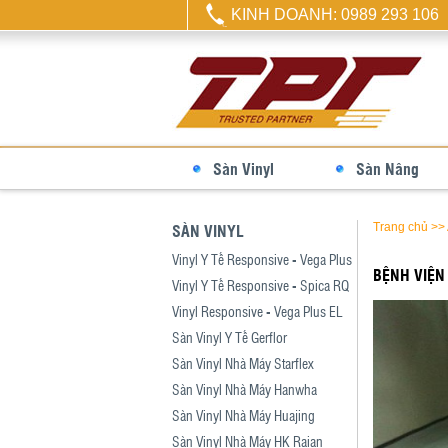
KINH DOANH: 0989 293 106
Sàn Vinyl
Sàn Nâng
SÀN VINYL
Trang chủ
>>
Vinyl Y Tế Responsive - Vega Plus
BỆNH VIỆN
Vinyl Y Tế Responsive - Spica RQ
Vinyl Responsive - Vega Plus EL
Sàn Vinyl Y Tế Gerflor
Sàn Vinyl Nhà Máy Starflex
Sàn Vinyl Nhà Máy Hanwha
Sàn Vinyl Nhà Máy Huajing
Sàn Vinyl Nhà Máy HK Raian