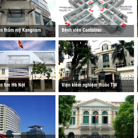
ện thẩm mỹ Kangnam
Bệnh viện Container
n tim Hà Nội
Viện kiểm nghiệm thuốc TW