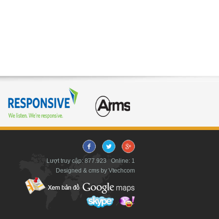
Lượt truy cập: 877.923 Online: 1
Designed & cms by Vtechcom