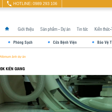
HOTLINE: 0989 293 106
Giới thiệu
Sản phẩm - Dự án
Tin tức
Kiến thức-
Phòng Sạch
Cửa Bệnh Viện
Bảo Vệ 
Albmum ảnh dự án
 ĐK KIÊN GIANG