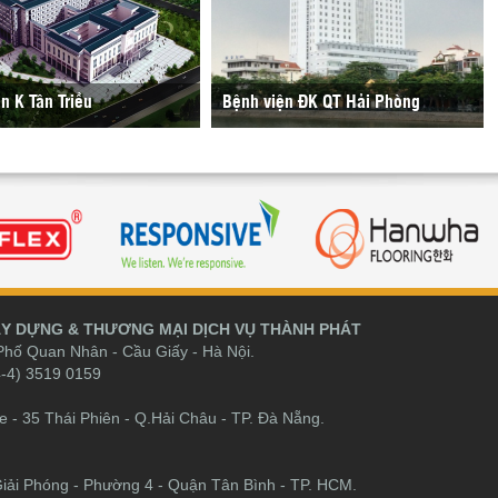
n K Tân Triều
Bệnh viện ĐK QT Hải Phòng
ÂY DỰNG & THƯƠNG MẠI DỊCH VỤ THÀNH PHÁT
Phố Quan Nhân - Cầu Giấy - Hà Nội.
-4) 3519 0159
 35 Thái Phiên - Q.Hải Châu - TP. Đà Nẵng.
ải Phóng - Phường 4 - Quận Tân Bình - TP. HCM.