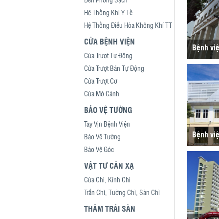
Hệ Thống Khí Y Tế
Hệ Thống Điều Hòa Không Khí TT
CỬA BỆNH VIỆN
Bệnh vi
Cửa Trượt Tự Động
Cửa Trượt Bán Tự Động
Cửa Trượt Cơ
Cửa Mở Cánh
BẢO VỆ TƯỜNG
Tay Vịn Bệnh Viện
Bệnh việ
Bảo Vệ Tường
Bảo Vệ Góc
VẬT TƯ CẢN XẠ
Cửa Chì, Kính Chì
Trần Chì, Tường Chì, Sàn Chì
THẢM TRẢI SÀN