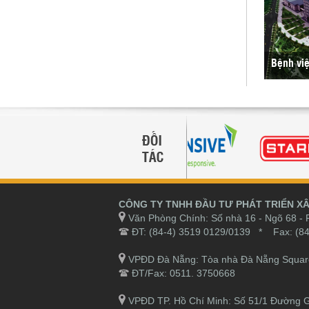
Bệnh việ
CÔNG TY TNHH ĐẦU TƯ PHÁT TRIỂN X
Văn Phòng Chính: Số nhà 16 - Ngõ 68 - 
ĐT: (84-4) 3519 0129/0139 * Fax: (84
VPĐD Đà Nẵng: Tòa nhà Đà Nẵng Square -
ĐT/Fax: 0511. 3750668
VPĐD TP. Hồ Chí Minh: Số 51/1 Đường Gi