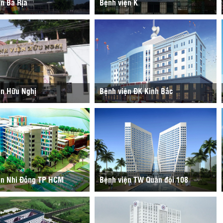
n Bà Rịa
Bệnh viện K
ện Hữu Nghị
Bệnh viện ĐK Kinh Bắc
ện Nhi Đồng TP HCM
Bệnh viện TW Quân đội 108