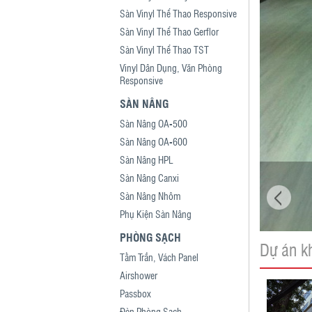
Sàn Vinyl Thể Thao Responsive
Sàn Vinyl Thể Thao Gerflor
Sàn Vinyl Thể Thao TST
Vinyl Dân Dụng, Văn Phòng
Responsive
SÀN NÂNG
Sàn Nâng OA-500
Sàn Nâng OA-600
Sàn Nâng HPL
Sàn Nâng Canxi
Sàn Nâng Nhôm
Phụ Kiện Sàn Nâng
PHÒNG SẠCH
Dự án k
Tấm Trần, Vách Panel
Airshower
Passbox
Đèn Phòng Sạch