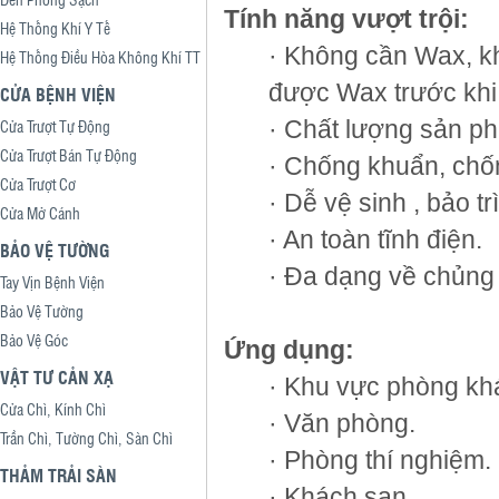
Tính năng vượt trội:
Hệ Thống Khí Y Tế
· Không cần Wax, k
Hệ Thống Điều Hòa Không Khí TT
được Wax trước khi
CỬA BỆNH VIỆN
· Chất lượng sản p
Cửa Trượt Tự Động
Cửa Trượt Bán Tự Động
· Chống khuẩn, ch
Cửa Trượt Cơ
· Dễ vệ sinh , bảo trì
Cửa Mở Cánh
· An toàn tĩnh điện.
BẢO VỆ TƯỜNG
· Đa dạng về chủng
Tay Vịn Bệnh Viện
Bảo Vệ Tường
Bảo Vệ Góc
Ứng dụng:
VẬT TƯ CẢN XẠ
· Khu vực phòng kh
Cửa Chì, Kính Chì
· Văn phòng.
Trần Chì, Tường Chì, Sàn Chì
· Phòng thí nghiệm.
THẢM TRẢI SÀN
· Khách sạn.