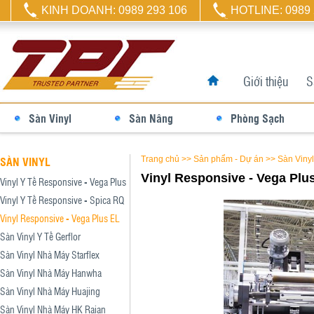
KINH DOANH: 0989 293 106
HOTLINE: 0989 
Giới thiệu
S
Sàn Vinyl
Sàn Nâng
Phòng Sạch
SÀN VINYL
Trang chủ
>>
Sản phẩm - Dự án
>>
Sàn Vinyl
Vinyl Responsive - Vega Plu
Vinyl Y Tế Responsive - Vega Plus
Vinyl Y Tế Responsive - Spica RQ
Vinyl Responsive - Vega Plus EL
Sàn Vinyl Y Tế Gerflor
Sàn Vinyl Nhà Máy Starflex
Sàn Vinyl Nhà Máy Hanwha
Sàn Vinyl Nhà Máy Huajing
Sàn Vinyl Nhà Máy HK Raian