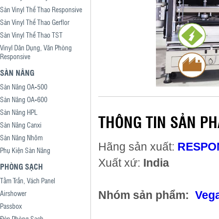
Sàn Vinyl Thể Thao Responsive
Sàn Vinyl Thể Thao Gerflor
Sàn Vinyl Thể Thao TST
Vinyl Dân Dụng, Văn Phòng
Responsive
SÀN NÂNG
Sàn Nâng OA-500
Sàn Nâng OA-600
Sàn Nâng HPL
THÔNG TIN SẢN P
Sàn Nâng Canxi
Sàn Nâng Nhôm
Hãng sản xuất:
RESPO
Phụ Kiện Sàn Nâng
Xuất xứ:
India
PHÒNG SẠCH
Tấm Trần, Vách Panel
Airshower
Nhóm sản phẩm:
Vega
Passbox
Đèn Phòng Sạch