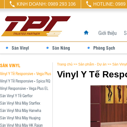
KINH DOANH: 0989 293 106
HOTLINE: 0989 
Giới thiệu
S
Sàn Vinyl
Sàn Nâng
Phòng Sạch
SÀN VINYL
Trang chủ
>>
Sản phẩm - Dự án
>>
Sàn Vinyl
Vinyl Y Tế Resp
Vinyl Y Tế Responsive - Vega Plus
Vinyl Y Tế Responsive - Spica RQ
Vinyl Responsive - Vega Plus EL
Sàn Vinyl Y Tế Gerflor
Sàn Vinyl Nhà Máy Starflex
Sàn Vinyl Nhà Máy Hanwha
Sàn Vinyl Nhà Máy Huajing
Sàn Vinyl Nhà Máy HK Raian