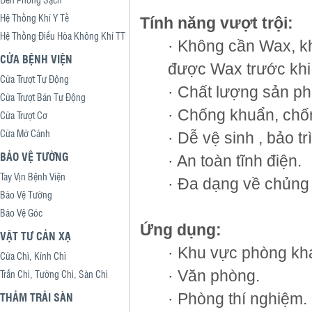
Hệ Thống Khí Y Tế
Tính năng vượt trội:
Hệ Thống Điều Hòa Không Khí TT
· Không cần Wax, k
CỬA BỆNH VIỆN
được Wax trước khi
Cửa Trượt Tự Động
· Chất lượng sản p
Cửa Trượt Bán Tự Động
· Chống khuẩn, ch
Cửa Trượt Cơ
Cửa Mở Cánh
· Dễ vệ sinh , bảo trì
BẢO VỆ TƯỜNG
· An toàn tĩnh điện.
Tay Vịn Bệnh Viện
· Đa dạng về chủng
Bảo Vệ Tường
Bảo Vệ Góc
Ứng dụng:
VẬT TƯ CẢN XẠ
· Khu vực phòng kh
Cửa Chì, Kính Chì
· Văn phòng.
Trần Chì, Tường Chì, Sàn Chì
THẢM TRẢI SÀN
· Phòng thí nghiệm.