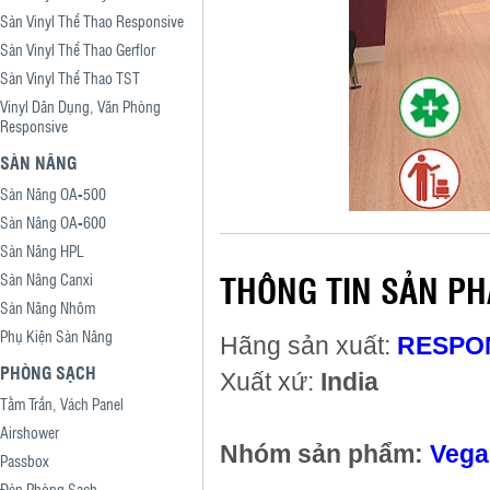
Sàn Vinyl Thể Thao Responsive
Sàn Vinyl Thể Thao Gerflor
Sàn Vinyl Thể Thao TST
Vinyl Dân Dụng, Văn Phòng
Responsive
SÀN NÂNG
Sàn Nâng OA-500
Sàn Nâng OA-600
Sàn Nâng HPL
THÔNG TIN SẢN P
Sàn Nâng Canxi
Sàn Nâng Nhôm
Phụ Kiện Sàn Nâng
Hãng sản xuất:
RESPO
PHÒNG SẠCH
Xuất xứ:
India
Tấm Trần, Vách Panel
Airshower
Nhóm sản phẩm:
Vega
Passbox
Đèn Phòng Sạch